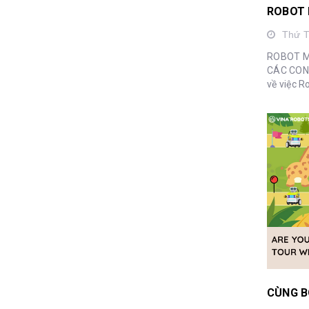
Thứ 
ROBOT MI
CÁC CON Ba mẹ thường hay băn kho
về việc R
sự giúp c
Vinarobot