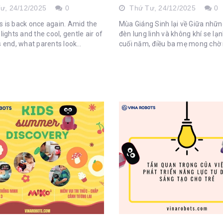
Tư,
24/12/2025
0
Thứ Tư,
24/12/2025
0
 is back once again. Amid the
Mùa Giáng Sinh lại về Giữa nhữ
lights and the cool, gentle air of
đèn lung linh và không khí se lạ
s end, what parents look
cuối năm, điều ba mẹ mong chờ 
to most is probably the moment
lẽ vẫn là khoảnh khắc con mỉm c
ld smiles while opening a
mở món quà Noel của...
gift. A gift that’s not just for...