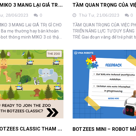
R
OBOT MIKO 3 MANG LẠI GIÁ TRỊ GÌ CHO CÁC CON
Tư,
28/06/2023
0
Thứ Tư,
21/06/2023
0
KO 3 MANG LẠI GIÁ TRỊ GÌ CHO
TẦM QUAN TRỌNG CỦA VIỆC P
ăn
TRIỂN NĂNG LỰC TƯ DUY SÁNG
obot thông minh MIKO 3 có thật
TRẺ Giai đoạn vàng để trẻ phát triển năng
on phát triển mỗi ngày. Hãy cùng
lực tư duy nền tảng. Một số ngh
s khám phá nhé!!! ...
khoa học cho thấy, não bộ của co
C
ÙNG BOTZEES CLASSIC THAM QUAN VƯỜN BÁCH THÚ