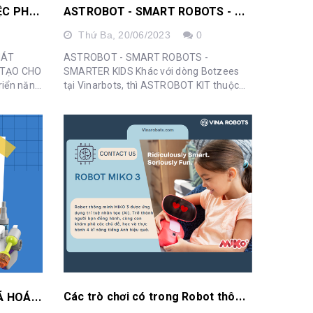
T
ẦM QUAN TRỌNG CỦA VIỆC PHÁT TRIỂN NĂNG LỰC TƯ DUY SÁNG TẠO CHO TRẺ
A
STROBOT - SMART ROBOTS - SMARTER KIDS
Thứ Ba,
20/06/2023
0
HÁT
ASTROBOT - SMART ROBOTS -
 TẠO CHO
SMARTER KIDS Khác với dòng Botzees
tại Vinarbots, thì ASTROBOT KIT thuộc
iên cứu
dòng Robot Jimu dành cho lứa tuổi từ 8+.
n...
ASTROBOT KIT đưa các con cùng khám
phá một không gian hoàn toàn...
C
ác trò chơi có trong Robot thông minh MIKO 3 liệu có ảnh hưởng đến con?
B
OTZEES MINI – ROBOT MÃ HOÁ KHÔNG MÀN HÌNH 🤖🤖🤖