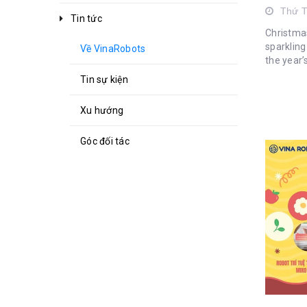
Thứ 
Tin tức
Christmas
sparkling 
Về VinaRobots
the year’
forward 
Tin sự kiện
their chi
Christmas 
Xu hướng
Góc đối tác