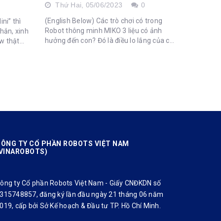
Thứ Hai,
05/06/2023
0
(English Below) Các trò chơi có trong
ni” thì
Robot thông minh MIKO 3 liệu có ảnh
hắn, xinh
hưởng đến con? Đó là điều lo lắng của các
w thật
ba mẹ về MIKO 3 khi bạn ấy có qua nhiều
tzees
tính năng và trang bị...
 hình,
ÔNG TY CỔ PHẦN ROBOTS VIỆT NAM
VINAROBOTS)
ông ty Cổ phần Robots Việt Nam - Giấy CNĐKDN số
315748857, đăng ký lần đầu ngày 21 tháng 06 năm
019, cấp bởi Sở Kế hoạch & Đầu tư TP. Hồ Chí Minh.