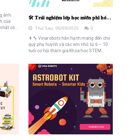
ng ánh

️ 𝐓𝐫𝐚̉𝐢 𝐧𝐠𝐡𝐢𝐞̣̂𝐦 𝐥𝐨̛́𝐩 𝐡𝐨̣𝐜 𝐦𝐢𝐞̂̃𝐧 𝐩𝐡𝐢́ 𝐡𝐨́𝐚 𝐭𝐡𝐚̂𝐧 𝐭𝐡𝐚̀𝐧𝐡 “𝐊𝐲̃ 𝐬𝐮̛ 𝐧𝐡𝐢́” 𝐭𝐚̣𝐢 𝐕𝐢𝐧𝐚𝐫𝐨𝐛𝐨𝐭𝐬
nh của
nhất có
Thứ Sáu,
05/09/2025
0
ười khi
👩‍🔧 Vinarobots hân hạnh mang đến cho
quý phụ huynh và các em nhỏ từ 6 – 10
tuổi cơ hội tham gia Khóa học STEM
Robotics 𝐌𝐈𝐄̂̃𝐍 𝐏𝐇𝐈́ – một hành trình đầy
ắp niềm vui, sự sáng tạo...