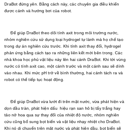
DraBot đứng yên. Bằng cách này, các chuyên gia điều khiển
được cánh và hướng bơi của robot.
Để giúp DraBot theo dõi tính axit trong môi trường nước,
nhóm nghiên cứu sử dụng loại hydrogel tự lành mà họ chế tạo
trong dự án nghiên cứu trước. Khi tính axit thay đổi, hydrogel
phản ứng bằng cách tạo ra những liên kết mới bên trong. Các
nhà khoa học phủ vật liệu này lên hai cánh DraBot. Khi tới vùng
nước có tính axit cao, một cánh trước và một cánh sau sẽ dính
vào nhau. Khi mức pH trở về bình thường, hai cánh tách ra và
robot có thể tiếp tục hoạt động.
Để giúp DraBot vừa lướt đi trên mặt nước, vừa phát hiện và
dọn dầu tràn, phát hiện dấu hiệu rạn san hô bị tẩy trắng hay
tảo nở hoa qua sự thay đổi của nhiệt độ nước, nhóm nghiên
cứu cũng bổ sung bọt biển và vật liệu nhạy nhiệt cho DraBot.
Khi nó di chuyển trên mặt nước và phát hiện dầu, bọt biển sẽ