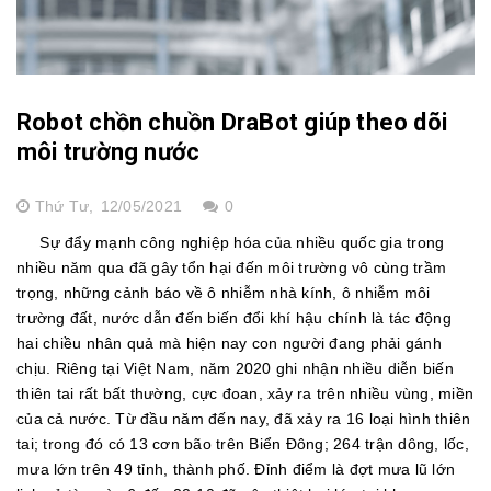
Robot chồn chuồn DraBot giúp theo dõi
môi trường nước
Thứ Tư,
12/05/2021
0
Sự đẩy mạnh công nghiệp hóa của nhiều quốc gia trong
nhiều năm qua đã gây tổn hại đến môi trường vô cùng trầm
trọng, những cảnh báo về ô nhiễm nhà kính, ô nhiễm môi
trường đất, nước dẫn đến biến đổi khí hậu chính là tác động
hai chiều nhân quả mà hiện nay con người đang phải gánh
chịu. Riêng tại Việt Nam, năm 2020 ghi nhận nhiều diễn biến
thiên tai rất bất thường, cực đoan, xảy ra trên nhiều vùng, miền
của cả nước. Từ đầu năm đến nay, đã xảy ra 16 loại hình thiên
tai; trong đó có 13 cơn bão trên Biển Đông; 264 trận dông, lốc,
mưa lớn trên 49 tỉnh, thành phố. Đỉnh điểm là đợt mưa lũ lớn