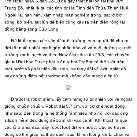
lịch sử từ ngày 6 đến 22-10 đã gây thiệt hại lớn tại khu vực
Trung Bộ, nhất là tại các tỉnh từ Hà Tĩnh đến Thừa Thiên Huế.
Ngoài ra, hạn hán, xâm nhập mặn nghiêm trọng, sạt lở bờ
sông, bờ biển, sụt lún đê biển cũng xảy ra trên diện rộng tại
đồng bằng sông Cửu Long.
Để khắc phục các vấn đề môi trường, con người đã cho ra
đời rất nhiều phát minh góp phần bảo vệ và nuôi dưỡng lại môi
trường xanh, sạch và theo New Atlas đưa tin 29/3, các chuyên
gia tại Đại học Duke phát triển robot DraBot có thể lướt trên
mặt nước và phát hiện dầu tràn, sự thay đổi về axit, nhiệt độ
hay những điểm bất thường mà không cần mạch điện tử.
DraBot là robot mềm, lấy cảm hứng từ tự nhiên với vẻ ngoài
giống chuồn chuồn. Robot dài 5,7 cm, với cơ chế hoạt động
như sau: Bên trong là hệ thống rãnh siêu nhỏ nối với các ống
silicon mềm dẻo dùng để bơm khí vào cánh. Khí thoát ra qua
các lỗ ở phía sau, đẩy robot lướt đi trên nước. Các bộ truyền
động có thể giúp hạ thấp cánh sau, khiến luồng khí bị chặn và