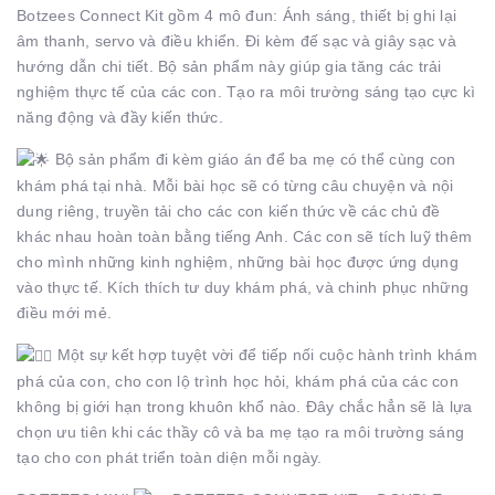
Botzees Connect Kit gồm 4 mô đun: Ánh sáng, thiết bị ghi lại
âm thanh, servo và điều khiển. Đi kèm đế sạc và giây sạc và
hướng dẫn chi tiết. Bộ sản phẩm này giúp gia tăng các trải
nghiệm thực tế của các con. Tạo ra môi trường sáng tạo cực kì
năng động và đầy kiến thức.
Bộ sản phẩm đi kèm giáo án để ba mẹ có thể cùng con
khám phá tại nhà. Mỗi bài học sẽ có từng câu chuyện và nội
dung riêng, truyền tải cho các con kiến thức về các chủ đề
khác nhau hoàn toàn bằng tiếng Anh. Các con sẽ tích luỹ thêm
cho mình những kinh nghiệm, những bài học được ứng dụng
vào thực tế. Kích thích tư duy khám phá, và chinh phục những
điều mới mẻ.
Một sự kết hợp tuyệt vời để tiếp nối cuộc hành trình khám
phá của con, cho con lộ trình học hỏi, khám phá của các con
không bị giới hạn trong khuôn khổ nào. Đây chắc hẳn sẽ là lựa
chọn ưu tiên khi các thầy cô và ba mẹ tạo ra môi trường sáng
tạo cho con phát triển toàn diện mỗi ngày.