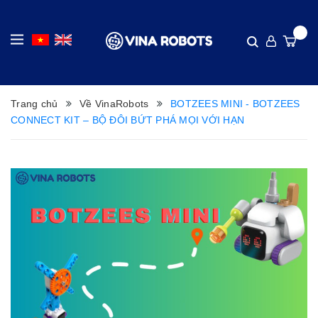
Trang chủ
Về VinaRobots
BOTZEES MINI - BOTZEES
CONNECT KIT – BỘ ĐÔI BỨT PHÁ MỌI VỚI HẠN