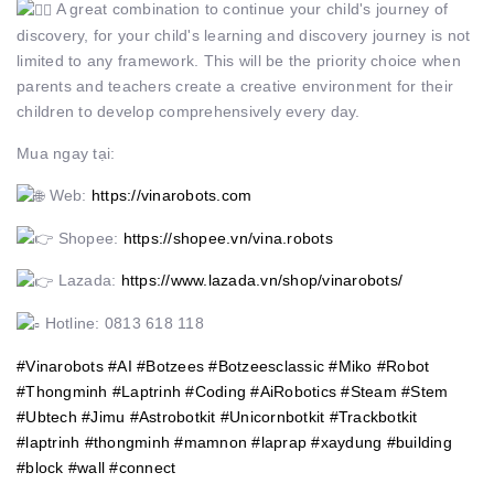
A great combination to continue your child's journey of
discovery, for your child's learning and discovery journey is not
limited to any framework. This will be the priority choice when
parents and teachers create a creative environment for their
children to develop comprehensively every day.
Mua ngay tại:
Web:
https://vinarobots.com
Shopee:
https://shopee.vn/vina.robots
Lazada:
https://www.lazada.vn/shop/vinarobots/
Hotline: 0813 618 118
#Vinarobots
#AI
#Botzees
#Botzeesclassic
#Miko
#Robot
#Thongminh
#Laptrinh
#Coding
#AiRobotics
#Steam
#Stem
#Ubtech
#Jimu
#Astrobotkit
#Unicornbotkit
#Trackbotkit
#laptrinh
#thongminh
#mamnon
#laprap
#xaydung
#building
#block
#wall
#connect