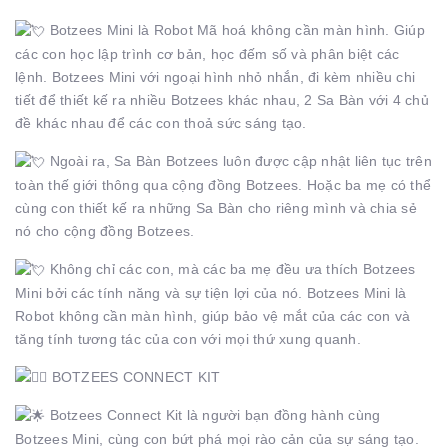
Botzees Mini là Robot Mã hoá không cần màn hình. Giúp
các con học lập trình cơ bản, học đếm số và phân biệt các
lệnh. Botzees Mini với ngoại hình nhỏ nhắn, đi kèm nhiều chi
tiết để thiết kế ra nhiều Botzees khác nhau, 2 Sa Bàn với 4 chủ
đề khác nhau để các con thoả sức sáng tạo.
Ngoài ra, Sa Bàn Botzees luôn được cập nhật liên tục trên
toàn thế giới thông qua cộng đồng Botzees. Hoặc ba mẹ có thể
cùng con thiết kế ra những Sa Bàn cho riêng mình và chia sẻ
nó cho cộng đồng Botzees.
Không chỉ các con, mà các ba mẹ đều ưa thích Botzees
Mini bởi các tính năng và sự tiện lợi của nó. Botzees Mini là
Robot không cần màn hình, giúp bảo vệ mắt của các con và
tăng tính tương tác của con với mọi thứ xung quanh.
BOTZEES CONNECT KIT
Botzees Connect Kit là người bạn đồng hành cùng
Botzees Mini, cùng con bứt phá mọi rào cản của sự sáng tạo.